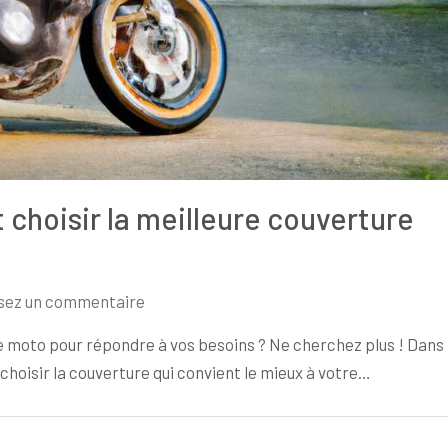
hoisir la meilleure couverture
sur
sez un commentaire
Assurance
ce moto pour répondre à vos besoins ? Ne cherchez plus ! Dans
moto
 choisir la couverture qui convient le mieux à votre…
:
comment
choisir